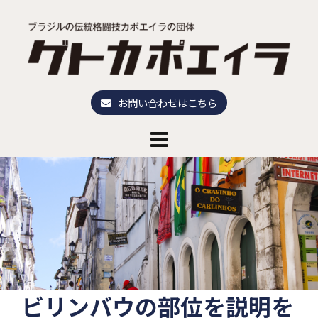
コ
ン
テ
ン
ツ
へ
お問い合わせはこちら
ス
キ
ッ
プ
ビリンバウの部位を説明を