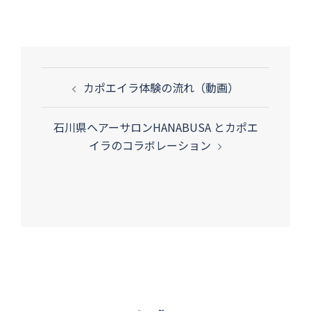
投
カポエイラ体験の流れ（動画）
稿
ナ
石川県ヘアーサロンHANABUSA とカポエ
ビ
イラのコラボレーション
ゲ
ー
シ
ョ
ン