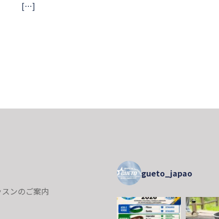
[…]
gueto_japao
ッスンのご案内