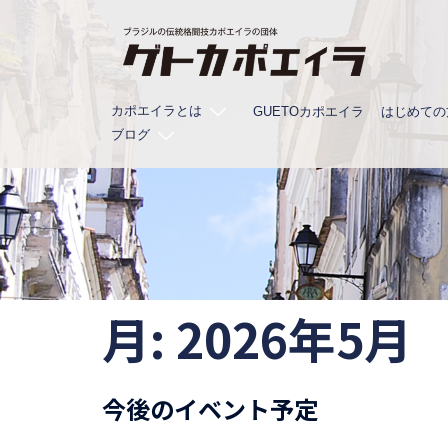
コ
ン
テ
ン
カポエイラとは
ツ
GUETOカポエイラ
はじめての
ブログ
へ
ス
キ
ッ
プ
月:
2026年5月
今後のイベント予定