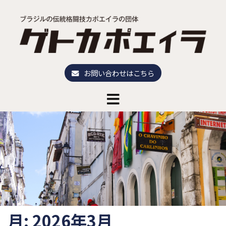
コ
ン
テ
ン
ツ
へ
お問い合わせはこちら
ス
キ
ッ
プ
月:
2026年3月