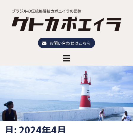
コ
ン
テ
ン
ツ
へ
お問い合わせはこちら
ス
キ
ッ
プ
月:
2024年4月