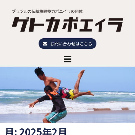
コ
ン
テ
ン
ツ
へ
お問い合わせはこちら
ス
キ
ッ
プ
月:
2025年2月