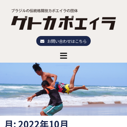
コ
ン
テ
ン
ツ
へ
お問い合わせはこちら
ス
キ
ッ
プ
月:
2022年10月