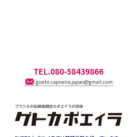
TEL.
080-58439866
gueto.capoeira.japao@gmail.com