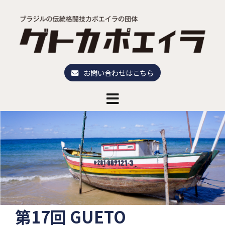
コ
ン
テ
ン
ツ
へ
お問い合わせはこちら
ス
キ
ッ
プ
第17回 GUETO