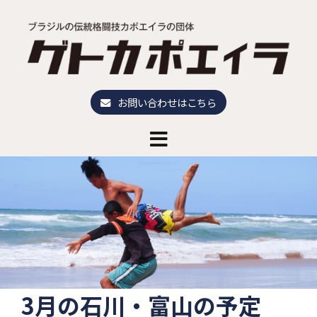
コ
ン
テ
ン
ツ
へ
お問い合わせはこちら
ス
キ
ッ
プ
3月の石川・富山の予定