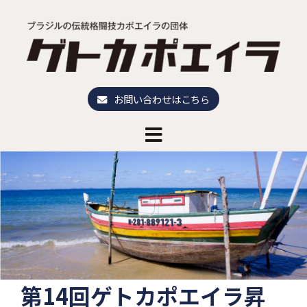
コ
ン
テ
ン
ツ
へ
お問い合わせはこちら
ス
キ
ッ
プ
第14回ゲトカポエイラ昇