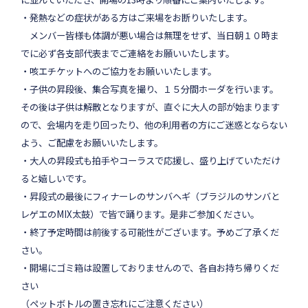
・発熱などの症状がある方はご来場をお断りいたします。
メンバー皆様も体調が悪い場合は無理をせず、当日朝１０時ま
でに必ず各支部代表までご連絡をお願い
いたします。
・咳エチケットへのご協力をお願いいたします。
・子供の昇段後、集合写真を撮り、１５分間ホーダを行います。
その後は子供は解散となりますが、直ぐに大人の部が始まります
ので、会場内を走り回ったり、
他の利用者の方にご迷惑とならない
よう、ご配慮をお願いいたします。
・大人の昇段式も拍手やコーラスで応援し、盛り上げていただけ
ると嬉しいです。
・昇段式の最後にフィナーレのサンバヘギ（ブラジルのサンバと
レゲエのMIX太鼓
）で皆で踊ります。是非ご参加ください。
・終了予定時間は前後する可能性がございます。予めご了承くだ
さい。
・開場にゴミ箱は設置しておりませんので、各自お持ち帰りくだ
さい
（ペットボトルの置き忘れにご注意ください）