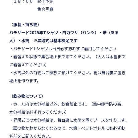
１８：００ 終了予定
集合写真
（
服装・持ち物）
バチザード2025年Tシャツ・白カウサ（パンツ）・帯（ある
人）・水筒 ※昇段式は基本裸足です
・バチザードTシャツは当日必ず忘れずに着用してください
・着替えた状態で集合場所まで来てください。（大人は本番まで
に着替えてください）
・水筒以外の荷物はご家族に預けてください。靴は舞台裏に置き
場所を作ります。
（飲み物について）
・ホール内は水分補給以外、飲食禁止です。
（熱中症予防の為、
水分補給は必ず行ってください）
・昇段式での水分補給は、舞台裏に水筒を置くブースを作ります。
誰の物かわからなくなるので、水筒・ペットボトルにも必ずお
名前をご記入ください。