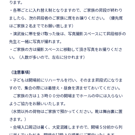
ります。
・各帯ごとに入れ替え制となりますので、ご家族の昇段が終わり
ましたら、次の昇段者のご家族に
席をお譲りください。（優先席
はご家族２名まででお願い致します）
・演武後に帯を受け取った後は、写真撮影スペースにて昇段相手の
先生と一緒に写真が撮れます。
・ご家族の方は撮影スペースに移動して頂き写真をお撮りくださ
い。（人数が多いので、左右に分かれます）
（注意事項）
・子どもは開場前にリハーサルを行い、そのまま昇段式になりま
すので、集合の際には着替え・昼食を済ませておいてください。
ご家族の方は１３時００分の開場までホールの中には入らない
ようご協力をお願いいたします。
（水筒以外の荷物はご家族で預かってください。靴は舞台裏に置
きます。）
・会場入口周辺は暑く、大変混雑しますので、開場５分前から列
に並んでいただき、開場の13時より順番にご案内いたします。