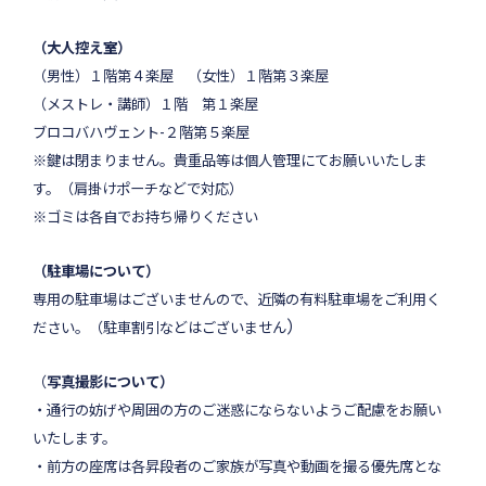
（大人控え室）
（男性）
１階第４楽屋
（
女性）１階第３楽屋
（
メストレ・講師）１階 第１楽屋
ブロコバハヴェント-２階第５楽屋
※鍵は閉まりません。貴重品等は個人管理にてお願いいたしま
す。（肩掛けポーチなどで対応）
※ゴミは各自でお持ち帰りください
（駐車場について）
専用の駐車場はございませんので、近隣の有料駐車場をご利用く
）
ださい。（駐車割引などはございません
（
写真撮影について）
・通行の妨げや周囲の方のご迷惑にならないようご配慮をお願い
いたします。
・前方の座席は各昇段者のご家族が写真や動画を撮る優先席とな