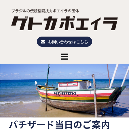
コ
ン
テ
ン
ツ
へ
お問い合わせはこちら
ス
キ
ッ
プ
バチザード当日のご案内