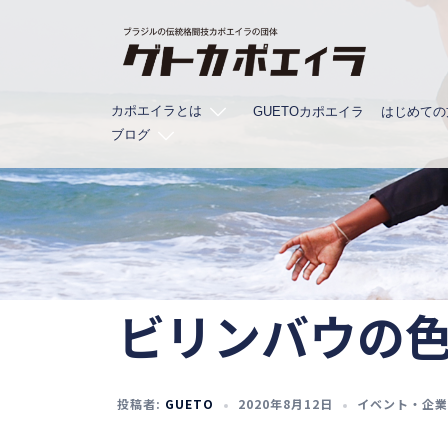
コ
ン
テ
ン
カポエイラとは
ツ
GUETOカポエイラ
はじめての
ブログ
へ
ス
キ
ッ
プ
ビリンバウの
投稿者:
GUETO
2020年8月12日
イベント・企業