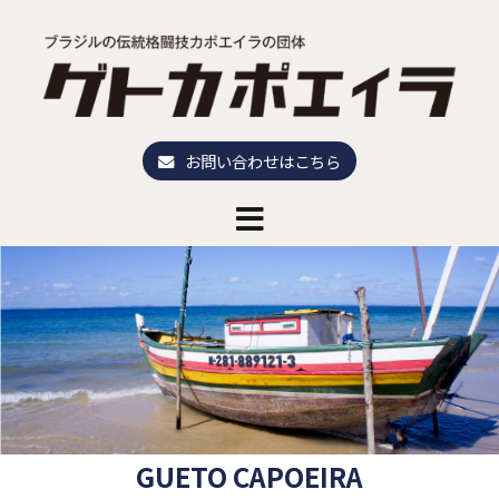
コ
ン
テ
ン
ツ
へ
お問い合わせはこちら
ス
キ
ッ
プ
GUETO CAPOEIRA