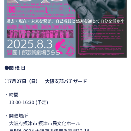
●
開 催 日
○7月27日（日） 大阪支部バチザード
・時間
13:00-16:30 (予定)
・開催場所
大阪府摂津市 摂津市民文化ホール
〒566-0034 大阪府摂津市香露園32-16