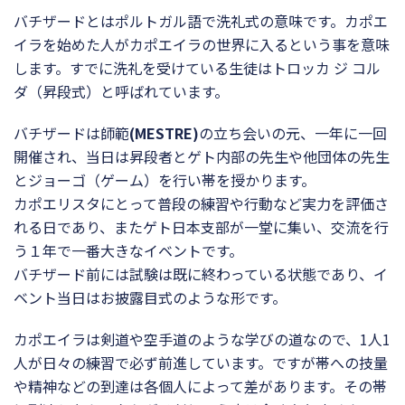
バチザードとはポルトガル語で洗礼式の意味です。カポエ
イラを始めた人がカポエイラの世界に入るという事を意味
します。すでに洗礼を受けている生徒はトロッカ ジ コル
ダ（昇段式）と呼ばれています。
バチザードは師範
(MESTRE)
の立ち会いの元、一年に一回
開催され、当日は昇段者とゲト内部の先生や他団体の先生
とジョーゴ（ゲーム）を行い帯を授かります。
カポエリスタにとって普段の練習や行動など実力を評価さ
れる日であり、またゲト日本支部が一堂に集い、交流を行
う１年で一番大きなイベントです。
バチザード前には試験は既に終わっている状態であり、イ
ベント当日はお披露目式のような形です。
カポエイラは剣道や空手道のような学びの道なので、1人1
人が日々の練習で必ず前進しています。ですが帯への技量
や精神などの到達は各個人によって差があります。その帯