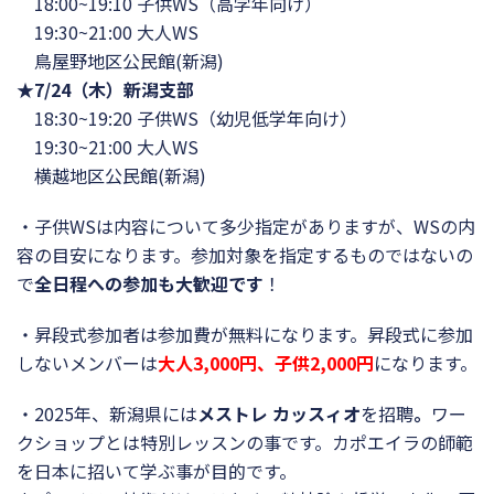
18:00~19:10 子供WS（高学年向け）
19:30~21:00 大人WS
鳥屋野地区公民館(新潟)
★7/24（木）新潟支部
18:30~19:20 子供WS（幼児低学年向け）
19:30~21:00 大人WS
横越地区公民館(新潟)
・子供WSは内容について多少指定がありますが、
WSの内
容の目安になります。
参加対象を指定するものではないの
で
全日程への参加も大歓迎です
！
・昇段式参加者は参加費が無料になります。
昇段式に参加
しないメンバーは
大人3,000円、子供2,000円
になります。
・2025年、新潟県には
メストレ カッスィオ
を招聘
。
ワー
クショップとは特別レッスンの事です。
カポエイラの師範
を日本に招いて学ぶ事が目的です。