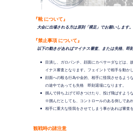
『靴
について』
大会に出場される方は原則「裸足」でお願いします。
『禁止事
項
について』
以下の動きがあればマイナス審査、または失格、即刻
目潰し、ガロパンチ、顔面にカベサーダなどは、
イナス審査となります。フェイントで相手を動かし
顔面への殴る行為や金的、相手に怪我させるよう
の途中であっても失格 即刻退場になります。
掴んで持ち上げて叩きつけたり、投げ飛ばすよう
※掴んだとしても、コントロールのある倒しであれ
相手に重大な怪我をさせてしまう事があれば審査
観戦時の諸注意