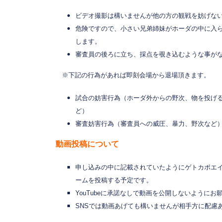
ビデオ撮影は構いませんが他の方の観戦を妨げな
危険ですので、小さい兄弟姉妹がホーダの中に入
します。
審査員の後ろに立ち、採点を覗き込むような事が
※下記の行為があれば即刻会場から退場頂きます。
試合の妨害行為（ホーダ外からの野次、物を投げ
ど）
審査妨害行為（審査員への威圧、暴力、野次など
動画投稿について
申し込みの中に記載されていたようにゲトカポエイラ 
ームを投稿する予定です。
YouTubeに承諾なしで動画を公開しないようにお
SNSでは動画あげても構いませんが相手方に配慮