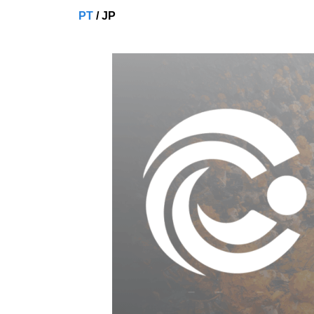
PT
/
JP