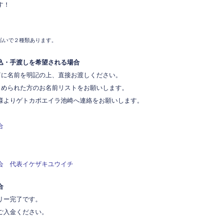
す！
払いで２種類あります。
込・手渡しを希望される場合
筒に名前を明記の上、直接お渡しください。
とめられた方のお名前リストをお願いします。
よりゲトカポエイラ池崎へ連絡をお願いします。
合
会 代表イケザキユウイチ
合
リー完了です。
ご入金ください。