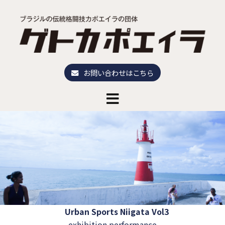
コ
ン
テ
ン
ツ
へ
お問い合わせはこちら
ス
キ
ッ
プ
Urban Sports Niigata Vol3
exhibition performance