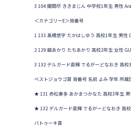
3 104 聞間尽 ききまじん 中学校1年生 男性 A
＜カテゴリーE＞背番号
1 133 髙橋悠宇 たかはしゆう 高校1年生 男性 C
2 129 舘あかり たちあかり 高校2年生 女性 
3 132 デルガード直輝 でるがーどなおき 高校
ベストジョウゴ賞 背番号 名前 よみ 学年 所属
★ 131 赤松奏多 あかまつかなた 高校3年生 
★ 132 デルガード直輝 でるがーどなおき 高校
バトゥーキ賞