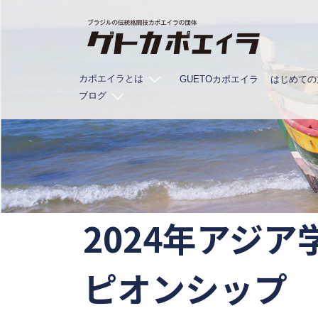
コ
ン
テ
ン
カポエイラとは
ツ
GUETOカポエイラ
はじめての
ブログ
へ
ス
キ
ッ
プ
2024年アジ
ピオンシップ