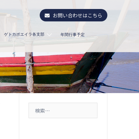
お問い合わせはこちら
ゲトカポエイラ各支部
年間行事予定
ン
検
索: