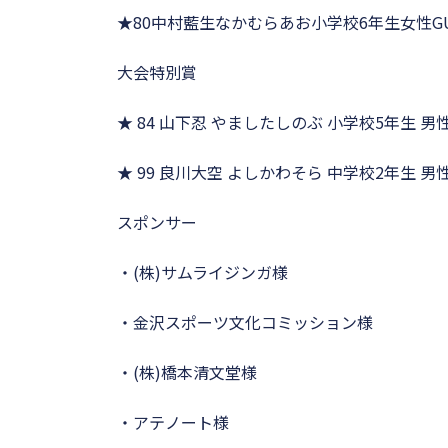
★80中村藍生なかむらあお小学校6年生女性G
大会特別賞
★ 84 山下忍 やましたしのぶ 小学校5年生 男
★ 99 良川大空 よしかわそら 中学校2年生 男
スポンサー
・(株)サムライジンガ様
・金沢スポーツ文化コミッション様
・(株)橋本清文堂様
・アテノート様