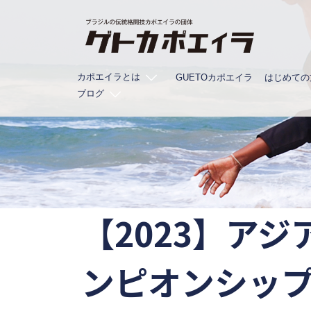
コ
ン
テ
ン
カポエイラとは
ツ
GUETOカポエイラ
はじめての
ブログ
へ
ス
キ
ッ
プ
【2023】ア
ンピオンシッ