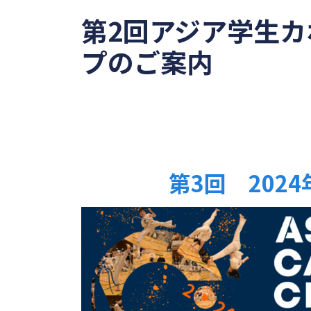
第
2
回アジア学生カ
プのご案内
第3回 202