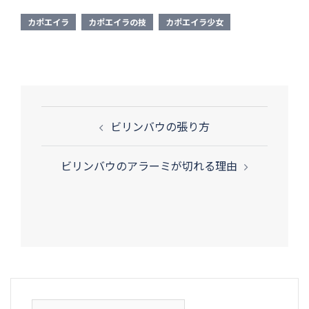
カポエイラ
カポエイラの技
カポエイラ少女
投
ビリンバウの張り方
稿
ナ
ビリンバウのアラーミが切れる理由
ビ
ゲ
ー
シ
ョ
ン
検