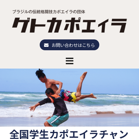
コ
ン
テ
ン
ツ
へ
お問い合わせはこちら
ス
キ
ッ
プ
全国学生カポエイラチャン