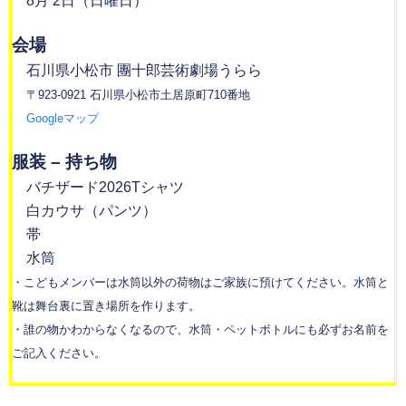
8月 2日（日曜日）
会場
石川県小松市 團十郎芸術劇場うらら
〒923-0921 石川県小松市土居原町710番地
Googleマップ
服装 – 持ち物
バチザード2026Tシャツ
白カウサ（パンツ）
帯
水筒
・こどもメンバーは水筒以外の荷物はご家族に預けてください。水筒と
靴は舞台裏に置き場所を作ります。
・誰の物かわからなくなるので、水筒・ペットボトルにも必ずお名前を
ご記入ください。