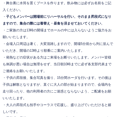
・舞台裏に水筒を置くブースを作ります。飲み物には必ずお名前をご記
入ください。
・
子どもメンバーは開場前にリハーサルを行い、そのまま昇段式になり
ますので、集合の際には着替え・昼食を済ませておいてください
。
・ご家族の方は13時の開場までホールの中には入らないようご協力をお
願いいたします。
・会場入口周辺は暑く、大変混雑しますので、開場5分前から列に並んで
いただき、開場の13時より順番にご案内いたします。
・発熱などの症状がある方はご来場をお断りいたします。メンバー皆様
も体調が悪い場合は無理をせず、当日朝10時までに必ず各支部代表まで
ご連絡をお願いいたします。
・子供の昇段後、集合写真を撮り、15分間ホーダを行います。その後は
子供は解散となりますが、直ぐに大人の部が始まりますので、会場内を
走り回ったり、他の利用者の方にご迷惑とならないよう、ご配慮をお願
いいたします。
・大人の昇段式も拍手やコーラスで応援し、盛り上げていただけると嬉
しいです。