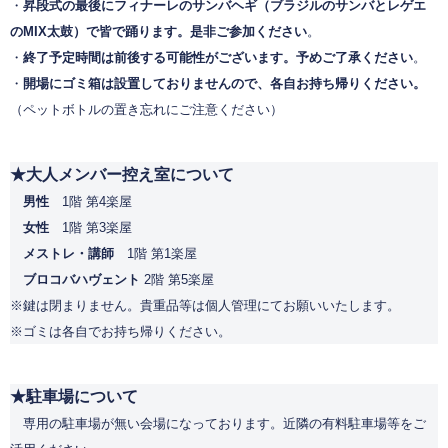
・
昇段式の最後にフィナーレのサンバヘギ（ブラジルのサンバとレゲエ
のMIX太鼓）で皆で踊ります。是非ご参加ください
。
・
終了予定時間は前後する可能性がございます。予めご了承ください
。
・
開場にゴミ箱は設置しておりませんので、各自お持ち帰りください。
（ペットボトルの置き忘れにご注意ください）
★大人メンバー控え室について
男性
1
階 第4楽屋
女性
1階 第3楽屋
メストレ・講師
1階 第1楽屋
ブロコバハヴェント
2階 第5楽屋
※鍵は閉まりません。貴重品等は個人管理にてお願いいたします。
※ゴミは各自でお持ち帰りください。
★駐車場について
専用の駐車場が無い会場になっております。近隣の有料駐車場等をご