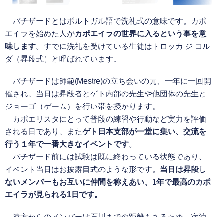
バチザードとはポルトガル語で洗礼式の意味です。カポ
エイラを始めた人が
カポエイラの世界に入るという事を意
味します
。すでに洗礼を受けている生徒はトロッカ ジ コル
ダ（昇段式）と呼ばれています。
バチザードは師範(Mestre)の立ち会いの元、一年に一回開
催され、当日は昇段者とゲト内部の先生や他団体の先生と
ジョーゴ（ゲーム）を行い帯を授かります。
カポエリスタにとって普段の練習や行動など実力を評価
される日であり、また
ゲト日本支部が一堂に集い、交流を
行う１年で一番大きなイベントです
。
バチザード前には試験は既に終わっている状態であり、
イベント当日はお披露目式のような形です。
当日は昇段し
ないメンバーもお互いに仲間を称えあい、1年で最高のカポ
エイラが見られる1日です。
遠方からのメンバーは石川までの距離もあるため、宿泊