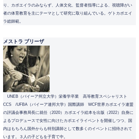
り、カポエイラのみならず、人体文化、監督者指導による、視聴障がい
者の体育教育を主にテーマとして研究に取り組んでいる。ゲトカポエイ
ラ総師範。
メストラ ブリーザ
UNEB（バイーア州立大学）栄養学卒業 高等教育スペシャリスト
CCS /UFBA（バイーア連邦大学）国際講師 WCF世界カポエイラ連盟
の評議会事務局長に就任（2020）カポエイラ絵本を出版（2022）自身に
よるプロデュースで女性に向けたカポエイライベントを開催しつつ、国
内はもちろん国外からも特別講師として数多くのイベントに招待されて
います。３人の子どもを子育て中。