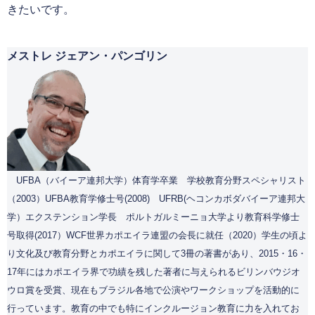
きたいです。
メストレ ジェアン・パンゴリン
UFBA（バイーア連邦大学）体育学卒業 学校教育分野スペシャリスト
（2003）UFBA教育学修士号(2008) UFRB(ヘコンカボダバイーア連邦大
学）エクステンション学長 ポルトガルミーニョ大学より教育科学修士
号取得(2017）WCF世界カポエイラ連盟の会長に就任（2020）学生の頃よ
り文化及び教育分野とカポエイラに関して3冊の著書があり、2015・16・
17年にはカポエイラ界で功績を残した著者に与えられるビリンバウジオ
ウロ賞を受賞、現在もブラジル各地で公演やワークショップを活動的に
行っています。教育の中でも特にインクルージョン教育に力を入れてお