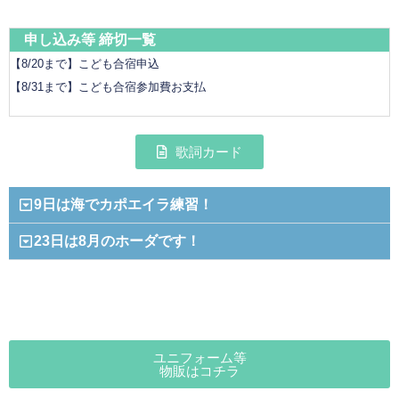
申し込み等 締切一
覧
【8/20まで】こども合宿申込
【8/31まで】こども合宿参加費お支払
歌詞カード
9日は海でカポエイラ練習！
23日は8月のホーダです！
ユニフォーム等
物販はコチラ